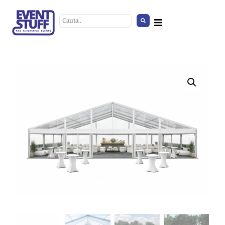
Decoratiuni de sezon
+
ADD