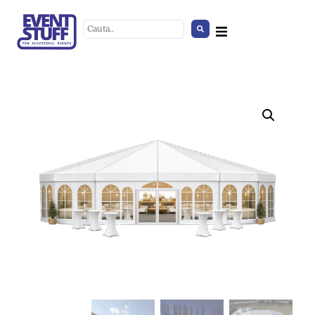
Vesela
+
ADD