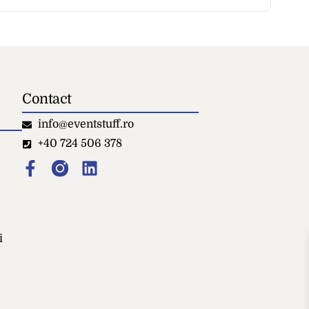
Contact
info@eventstuff.ro
+40 724 506 378
i
cort