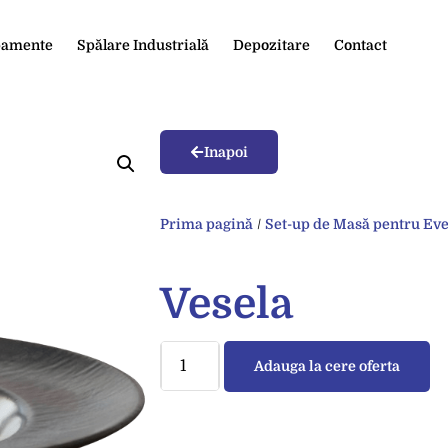
ipamente
Spălare Industrială
Depozitare
Contact
Inapoi
Prima pagină
/
Set-up de Masă pentru Eve
Vesela
Adauga la cere oferta