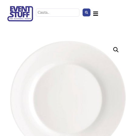
Vesela
+
ADD