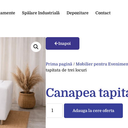
ipamente
Spălare Industrială
Depozitare
Contact
Inapoi
Prima pagină
/
Mobilier pentru Eveniment
tapitata de trei locuri
Canapea tapita
Adauga la cere oferta